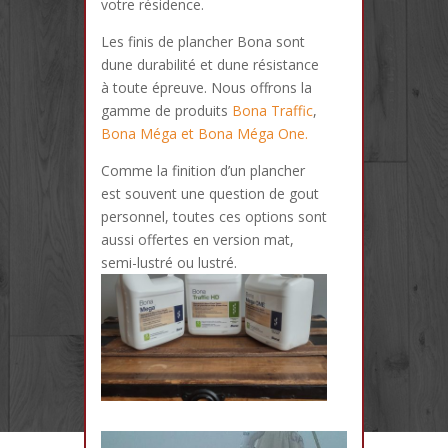
votre résidence.
Les finis de plancher Bona sont
dune durabilité et dune résistance
à toute épreuve. Nous offrons la
gamme de produits
Bona Traffic
,
Bona Méga et Bona Méga One.
Comme la finition d’un plancher
est souvent une question de gout
personnel, toutes ces options sont
aussi offertes en version mat,
semi-lustré ou lustré.